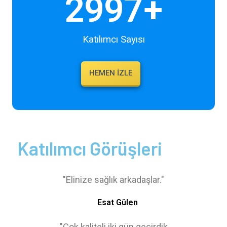
3000
+
Katılımcı Sayısı
HEMEN İZLE
Katılımcı Görüşleri
"Elinize sağlık arkadaşlar."
Esat Gülen
"Çok kaliteli iki gün geçirdik